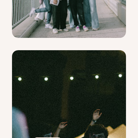
em sobrepassa
EQUIP
Cristina Bausili, Elisabet Serra, Emma Clúa
Joves
COORDINADORS SAFOR CLÍNIC
Ignacio Ortega
27/04/2006
M’encanten els escacs encara que no sigui
particularment bo
Inés Stokes
01/02/2003
Soc fan de fer la compra al supermercat
SAFOR POMPEU
Alfonso de Pineda