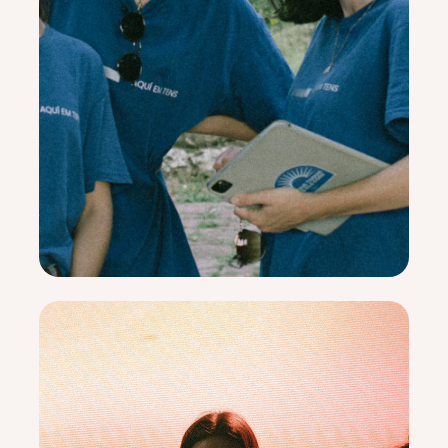
⁠Maria Mitjançera de totes les gràcies:
Mateo Puig i Edith Ribera
Denzell
Mare de Déu dels Desemparats:
Dave i Clara de Pablo
Jonathan Holguin i Laura
Sant Bartomeu:
Guardiola
Lleydys Oviedo i Cesc
Sant Francesc D’Assís:
Massip
Kim Catapang, Maria José
Sant Sebastià:
Tupiza, Quique Barrachina i Peter
Aina Lorca i Roger
Santa Tecla de les Corts:
Seguí
BETEL
COORDINADORS
Joan Ginebra
07/03/2001