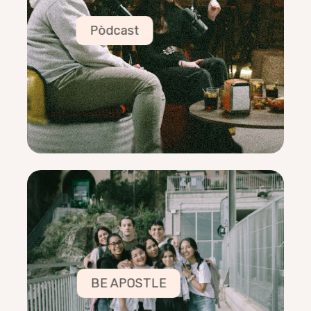
Apassionat de les motos i de la musica
Elisabet Serra
Pòdcast
25/02/1998
Tinc una teoria que resol el misteri dels
«dejavus»
EQUIP
Aquest pòdcast surt del desig d’un grup de
joves que l’estan impulsant!
BE APOSTLE
COORDINADORS
Luis Jaureguizar
04/06/1999
Sé curar olives i fer croquetes
BE APOSTLE
Mireia Farell
27/04/1998
M’omple acompanyar posant al servei un do que