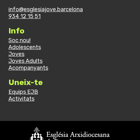
info@esglesiajove.barcelona
934 12 15 51
Info
Soc nou!
Adolescents
Joves
Joves Adults
Acompanyants
Uneix-te
Equips EJB
Activitats