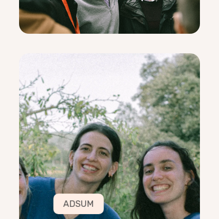
surf
ADSUM
COORDINADORS
Mateo Puig
11/07/2001
Soc dels quals canta a la dutxa, al carrer i fins i
tot en el treball
Neus Rosell
4/11/2000
Sé fer l’ona amb les celles
Mireia Nafria
20/01/2002
M’agrada tocar la guitarra (quan la gent se sap
les cançons…)
ADSUM
Maria Bladé i Lucía de
Sant Enric d’Ossó:
Diego