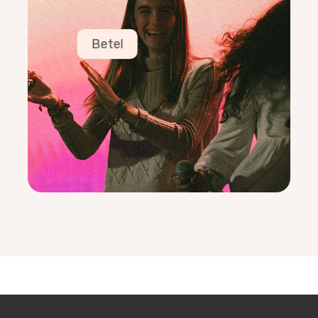
Em pots trobar a Twitter o mirant el Barça
Anna Sanjuan
12/05/2004
Ad maiorem dei gloriam
Betel
EQUIP
Hna. Dayana, Giancarlo Brundelre, Mingu
Manubens, Pepa Postigo, Beth Segura,
Alejandro Torras, Victor Dot, Irene Voz, Oleguer
Alguersuari, Hna. Veronica, Miguel Guarner, Anna
San Juan, Nacho Pujol, Alegría Boronat, Marta
Sarrá, Cristina wakabayashi, María Novella,
Beatriz Pérez