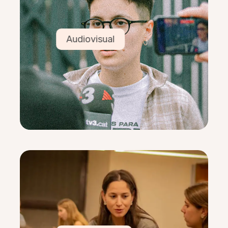
Luis Trujillo
23/10/1999
M’agrada compartir amb joves que saben molt
d’alguna cosa.
Audiovisual
VÍDEO
Edu Vallés
31/07/2002
Fotògraf i molt esportista
EQUIP
Elena Torrents, Pau Verdú, Guillem Juan
Joves Adults
COORDINADORS
Mireia Clotet
19/08/1990
He coordinat dos anys les entrades de Betel