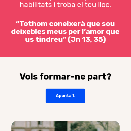
habilitats i troba el teu lloc.
“Tothom coneixerà que sou
deixebles meus per l’amor que
us tindreu” (Jn 13, 35)
Vols
formar-ne
part?
Apunta't