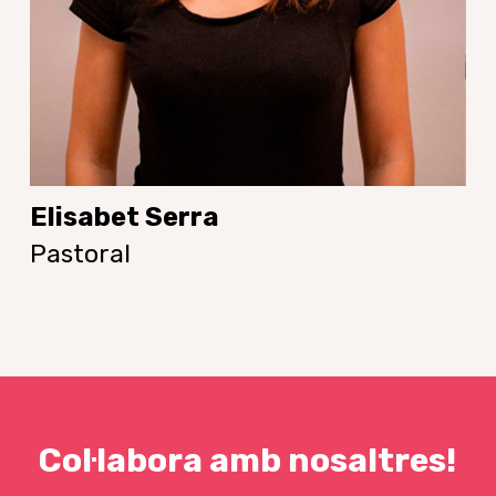
Elisabet Serra
Pastoral
Col·labora
amb
nosaltres!