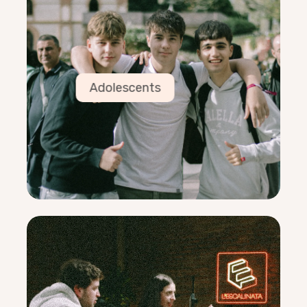
Adolescents
COORDINADORS
Elisabet Serra
25/02/1998
No m’he trencat cap os però m’he obert la cara
i el cap 7 vegades
Adolescents
EQUIP
Monica Novella, Elrome Harvey, Dani Visús,
Gonzalo Llopis, Esther Visús, Judith Sanchez,
Irene Aibar, Dani Voz, Emma Romero, Alberto
Villar
Podcast
PRESENTADORS
Yago Solà
28/08/1997