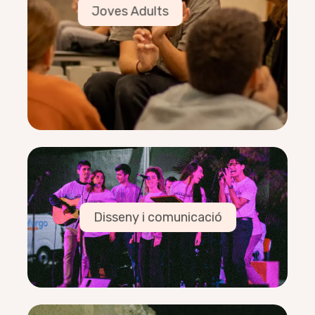
Joves Adults
Victor Dot
12/01/1991
Sempre disposat a apendre
EQUIP
Carla Vidal, Paula Garrido, Joan Piñol, Blanca
Belsa, David Freixes, Clara Umbert, Robi Sont
DISSENY
Hugo Escolà
Disseny i comunicació
29/12/1998
Sempre buscant l’estàtica