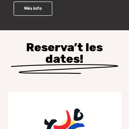
Més info
Reserva’t les
dates!
JMJ
Corea
2027