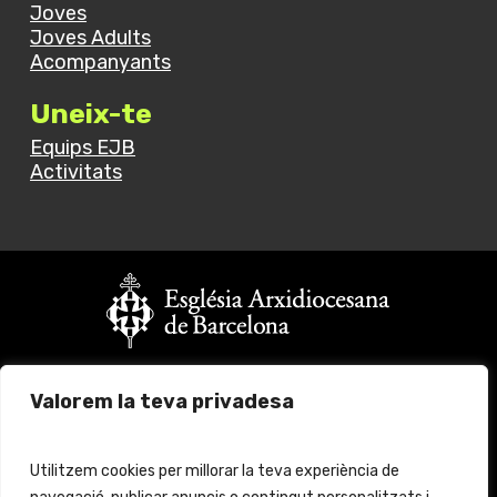
Joves
Joves Adults
Acompanyants
Uneix-te
Equips EJB
Activitats
Vols fer un donatiu?
Valorem la teva privadesa
Fes click
aquí
per més informació
© 2024 Església Jove Barcelona. All rights reserved.
Utilitzem cookies per millorar la teva experiència de