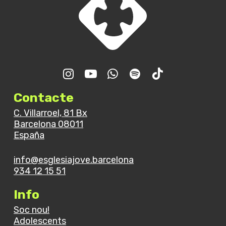
Contacte
C. Villarroel, 81 Bx
Barcelona 08011
España
info@esglesiajove.barcelona
934 12 15 51
Info
Soc nou!
Adolescents