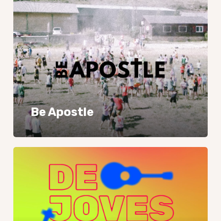
Be Apostle
De
Joves
per
Joves