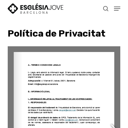
Skip
Menu
to
search
main
content
Política de Privacitat