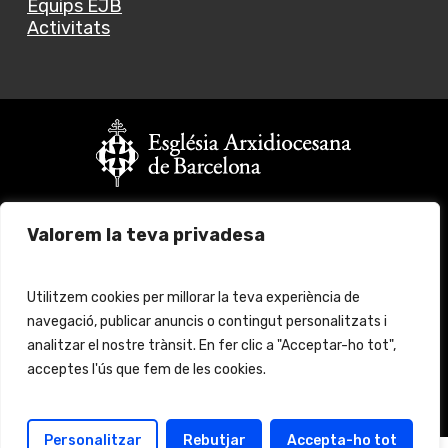
Equips EJB
Activitats
Vols fer un donatiu?
Valorem la teva privadesa
Fes click
aquí
per més informació
© 2024 Església Jove Barcelona. All rights reserved.
Utilitzem cookies per millorar la teva experiència de
navegació, publicar anuncis o contingut personalitzats i
Avís legal
Protecció de Dades
analitzar el nostre trànsit. En fer clic a "Acceptar-ho tot",
acceptes l'ús que fem de les cookies.
Política de cookies
Política de protección
Personalitzar
Rebutjar
Accepta-ho tot