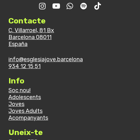
Contacte
C. Villarroel, 81 Bx
Barcelona 08011
España
info@esglesiajove.barcelona
934 12 15 51
Info
Soc nou!
Adolescents
Joves
Joves Adults
Acompanyants
Uneix-te