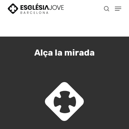
Skip
Menu
to
search
main
content
Alça la mirada