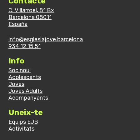
Contacte
curs
C. Villarroel, 81 Bx
Barcelona 08011
España
info@esglesiajove.barcelona
934 12 15 51
Info
Soc nou!
Adolescents
Joves
Joves Adults
Acompanyants
Uneix-te
Equips EJB
Activitats