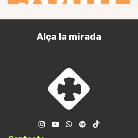
Alça la mirada
Trobada GJR – Final de