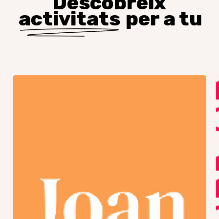
Descobreix
activitats
per a tu
Trobada
GJR
–
Final
de
curs