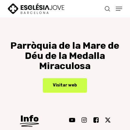
Skip
Menu
to
search
main
content
Parròquia
de
la
Mare
de
Déu
de
la
Medalla
Miraculosa
Visitar web
Info