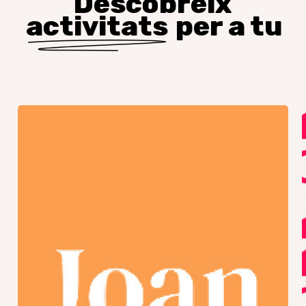
Descobreix
activitats
per a tu
Trobada
GJR
–
Final
de
curs