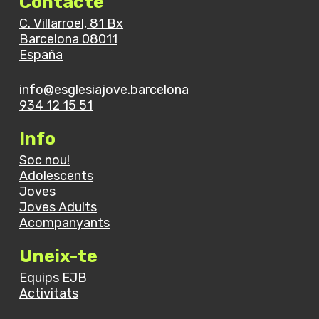
Contacte
curs
C. Villarroel, 81 Bx
Barcelona 08011
España
info@esglesiajove.barcelona
934 12 15 51
Info
Soc nou!
Adolescents
Joves
Joves Adults
Acompanyants
Uneix-te
Equips EJB
Activitats