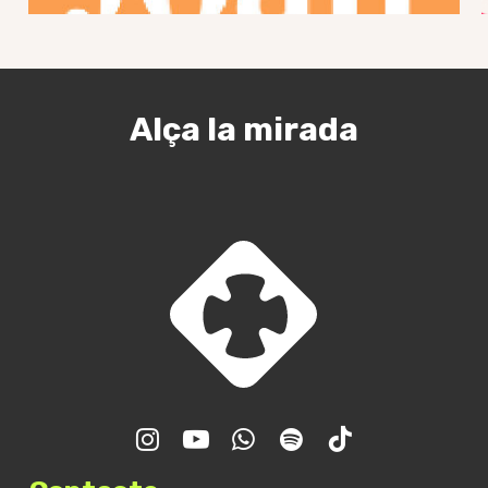
Alça la mirada
Trobada GJR – Final de