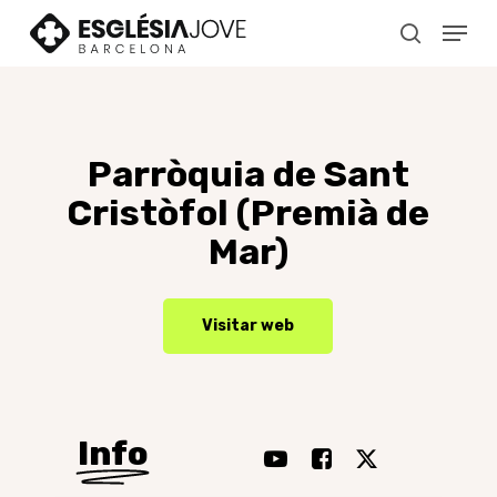
Skip
Menu
to
search
main
content
Parròquia
de
Sant
Cristòfol
(Premià
de
Mar)
Visitar web
Info