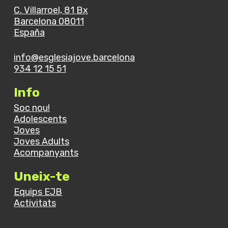
C. Villarroel, 81 Bx
Barcelona 08011
España
info@esglesiajove.barcelona
934 12 15 51
Info
Soc nou!
Adolescents
Joves
Joves Adults
Acompanyants
Uneix-te
Equips EJB
Activitats