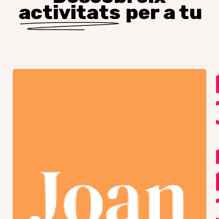
activitats
per a tu
Trobada
GJR
–
Final
de
curs