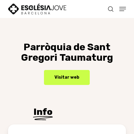
Skip
Menu
to
search
main
content
Parròquia
de
Sant
Gregori
Taumaturg
Visitar web
Info