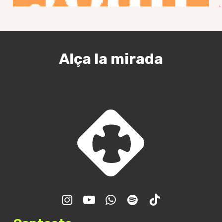
Alça la mirada
Trobada GJR – Final de