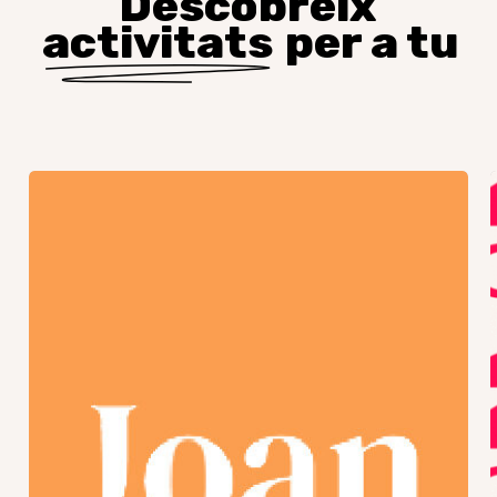
Descobreix
activitats
per a tu
Trobada
GJR
–
Final
de
curs