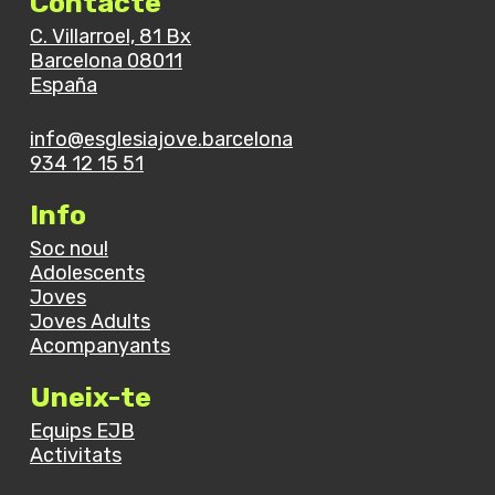
Contacte
curs
C. Villarroel, 81 Bx
Barcelona 08011
España
info@esglesiajove.barcelona
934 12 15 51
Info
Soc nou!
Adolescents
Joves
Joves Adults
Acompanyants
Uneix-te
Equips EJB
Activitats