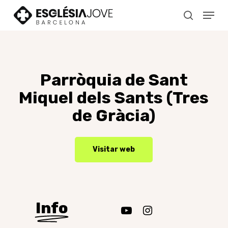
Skip
Menu
to
search
main
content
Parròquia
de
Sant
Miquel
dels
Sants
(Tres
de
Gràcia)
Visitar web
Info