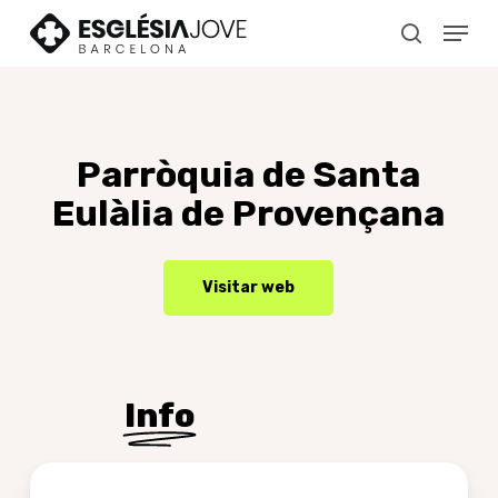
Skip
Menu
to
search
main
content
Parròquia
de
Santa
Eulàlia
de
Provençana
Visitar web
Info