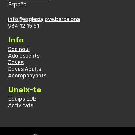
España
info@esglesiajove.barcelona
934 12 15 51
Info
Soc nou!
Adolescents
Joves
Joves Adults
Acompanyants
Uneix-te
Equips EJB
Activitats