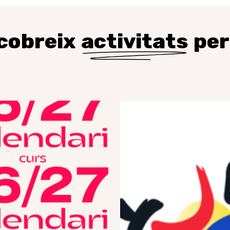
cobreix
activitats
per
ri
JMJ
Corea
2027