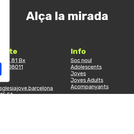
Alça la mirada
acte
Info
rroel, 81 Bx
Soc nou!
ona 08011
Adolescents
a
Joves
Joves Adults
Acompanyants
sglesiajove.barcelona
15 51