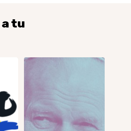
 a tu
Pelegrinatge
a
Częstochowa
GJR
2026