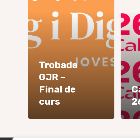
Trobada
GJR –
Final de
C
curs
2