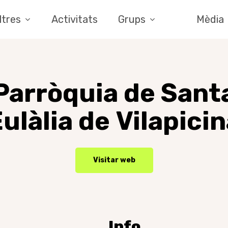
ltres
Activitats
Grups
Mèdia
Parròquia
de
Sant
ulàlia
de
Vilapici
Visitar web
Info