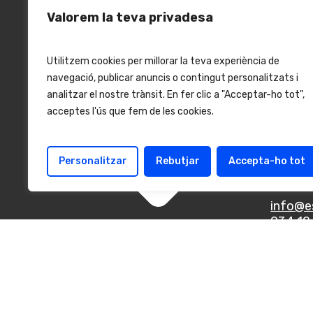
Valorem la teva privadesa
Utilitzem cookies per millorar la teva experiència de
navegació, publicar anuncis o contingut personalitzats i
analitzar el nostre trànsit. En fer clic a "Acceptar-ho tot",
acceptes l'ús que fem de les cookies.
Cont
C. Villa
Barcel
Personalitzar
Rebutjar
Accepta-ho tot
Españ
info@e
934 12 