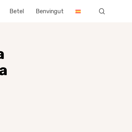
search
Betel
Benvingut
a
na