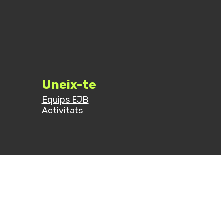
Uneix-te
Equips EJB
Activitats
© 2024 Església Jove Barcelona. All rights reserved.