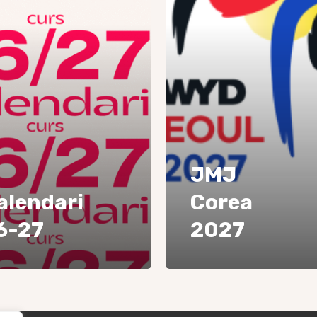
JMJ
alendari
Corea
6-27
2027