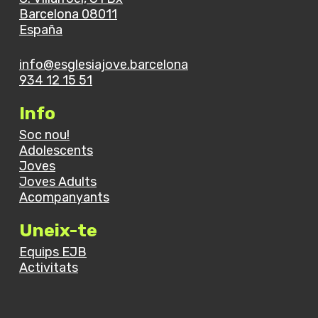
Barcelona 08011
España
info@esglesiajove.barcelona
934 12 15 51
Info
Soc nou!
Adolescents
Joves
Joves Adults
Acompanyants
Uneix-te
Equips EJB
Activitats