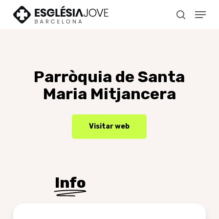
Skip
Menu
to
search
main
content
Parròquia
de
Santa
Maria
Mitjancera
Visitar web
Info