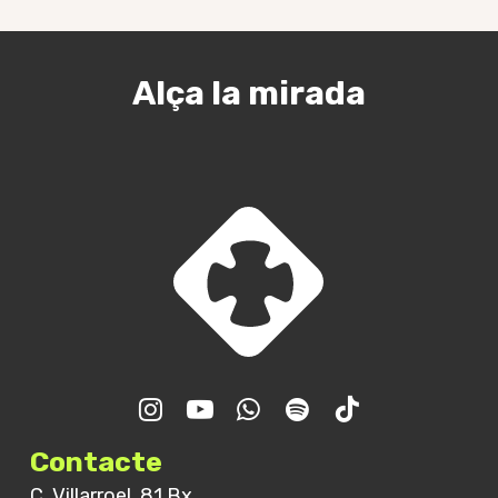
Alça la mirada
Trobada GJR – Final de
curs
Contacte
C. Villarroel, 81 Bx