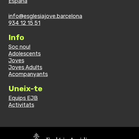
España
info@esglesiajove.barcelona
934 12 15 51
Info
Soc nou!
Adolescents
Joves
Joves Adults
Acompanyants
Uneix-te
Equips EJB
Activitats