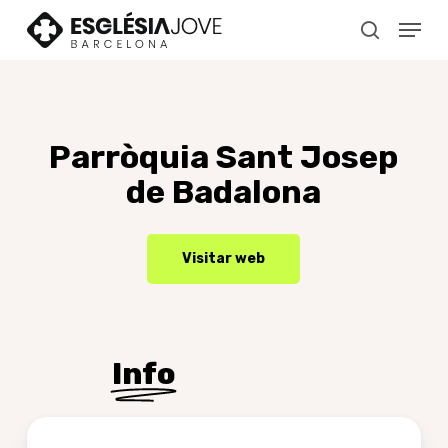
Skip
Menu
to
search
main
content
Parròquia
Sant
Josep
de
Badalona
Visitar web
Info