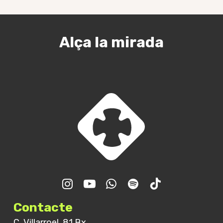
Alça la mirada
Trobada GJR – Final de
curs
Contacte
C. Villarroel, 81 Bx