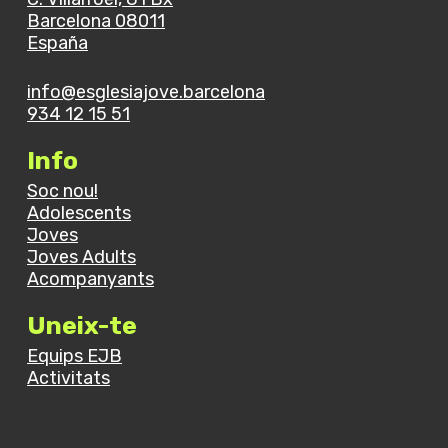
Barcelona 08011
España
info@esglesiajove.barcelona
934 12 15 51
Info
Soc nou!
Adolescents
Joves
Joves Adults
Acompanyants
Uneix-te
Equips EJB
Activitats