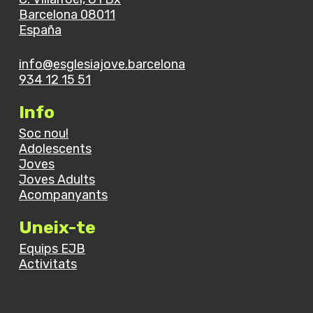
Barcelona 08011
España
info@esglesiajove.barcelona
934 12 15 51
Info
Soc nou!
Adolescents
Joves
Joves Adults
Acompanyants
Uneix-te
Equips EJB
Activitats