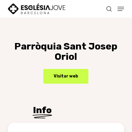
Skip
Menu
to
search
main
content
Parròquia
Sant
Josep
Oriol
Visitar web
Info