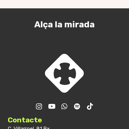
Alça la mirada
Trobada GJR – Final de
curs
Contacte
C. Villarroel, 81 Bx