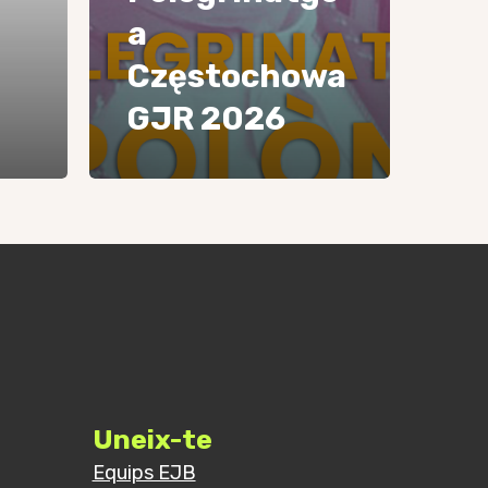
a
Częstochowa
GJR 2026
Uneix-te
Equips EJB