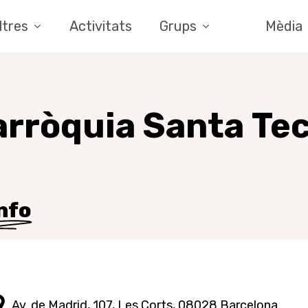
ltres
Activitats
Grups
Mèdia
arròquia
Santa
Tec
nfo
Av. de Madrid, 107, Les Corts, 08028 Barcelona