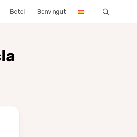
search
Betel
Benvingut
la