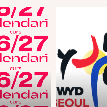
ri
JMJ
Corea
2027