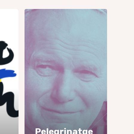
Pelegrinatge
a
Częstochowa
GJR
2026
Pelegrinatge