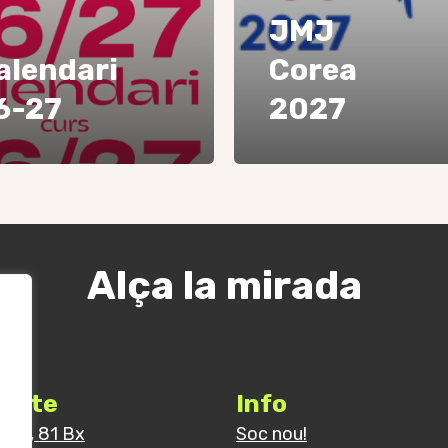
JMJ
alendari
Corea
6-27
2027
Alça la mirada
acte
Info
rroel, 81 Bx
Soc nou!