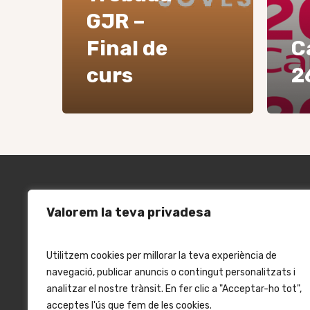
GJR –
Final de
C
curs
2
Valorem la teva privadesa
Utilitzem cookies per millorar la teva experiència de
navegació, publicar anuncis o contingut personalitzats i
Cont
analitzar el nostre trànsit. En fer clic a "Acceptar-ho tot",
C. Villa
acceptes l'ús que fem de les cookies.