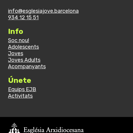
info@esglesiajove.barcelona
934 12 15 51
Info
Soc nou!
Adolescents
Joves
Joves Adults
Acompanyants
Únete
Equips EJB
Activitats