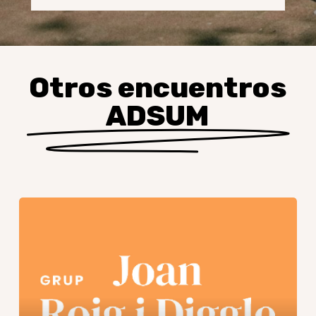
Otros encuentros
ADSUM
Encuentro
GJR
–
Final
de
curso