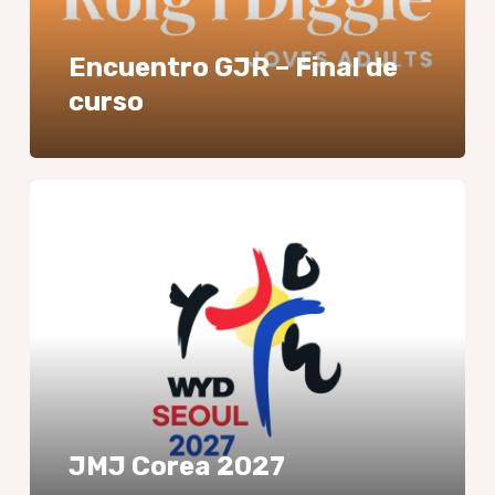
Encuentro GJR – Final de
curso
JMJ
Corea
2027
JMJ Corea 2027