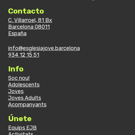
Contacto
C. Villarroel, 81 Bx
Barcelona 08011
España
info@esglesiajove.barcelona
934 12 15 51
Info
Soc nou!
Adolescents
Joves
Joves Adults
Acompanyants
Únete
Equips EJB
Activitats