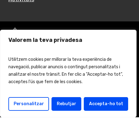
Valorem la teva privadesa
Vols fer un donatiu?
Utilitzem cookies per millorar la teva experiència de
navegació, publicar anuncis o contingut personalitzats i
Fes click
aquí
per més informació
analitzar el nostre trànsit. En fer clic a "Acceptar-ho tot",
© 2024 Església Jove Barcelona. All rights reserved.
acceptes l'ús que fem de les cookies.
Aviso legal
Protección de Datos
Personalitzar
Rebutjar
Accepta-ho tot
Política de cookies
Política de protección
Català
(
Catalán
)
Español