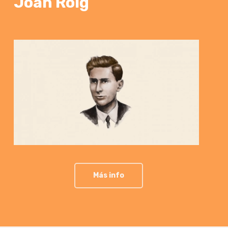
Joan
Roig
Más info