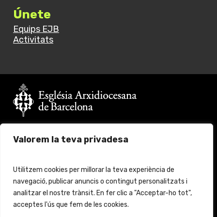
Únete
Equips EJB
Activitats
Vols fer un donatiu?
Valorem la teva privadesa
Fes click
aquí
per més informació
© 2024 Església Jove Barcelona. All rights reserved.
Utilitzem cookies per millorar la teva experiència de
navegació, publicar anuncis o contingut personalitzats i
Aviso legal
Protección de Datos
analitzar el nostre trànsit. En fer clic a "Acceptar-ho tot",
acceptes l'ús que fem de les cookies.
Política de cookies
Política de protección