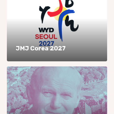
JMJ Corea 2027
Peregrinaje
a
Częstochowa
GJR
2026