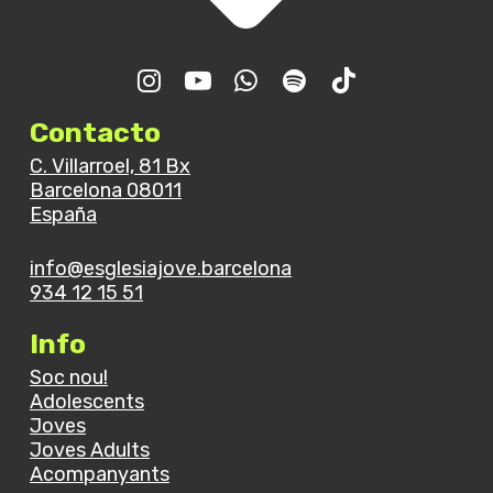
Contacto
C. Villarroel, 81 Bx
Barcelona 08011
España
info@esglesiajove.barcelona
934 12 15 51
Info
Soc nou!
Adolescents
Joves
Joves Adults
Acompanyants