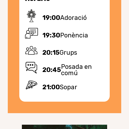
19:00
Adoració
19:30
Ponència
20:15
Grups
Posada en
20:45
comú
21:00
Sopar