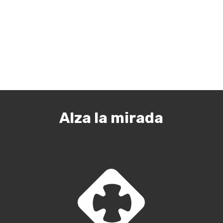
Roig, el anhelo del grupo es
transformar el mundo desde el
amor ya partir del estudio de la
Doctrina Social de la Iglesia.
Alza la mirada