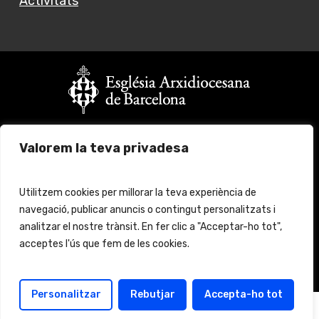
Activitats
Vols fer un donatiu?
Valorem la teva privadesa
Fes click
aquí
per més informació
© 2024 Església Jove Barcelona. All rights reserved.
Utilitzem cookies per millorar la teva experiència de
navegació, publicar anuncis o contingut personalitzats i
Avís legal
Protecció de Dades
analitzar el nostre trànsit. En fer clic a "Acceptar-ho tot",
acceptes l'ús que fem de les cookies.
Política de cookies
Política de protección
Personalitzar
Rebutjar
Accepta-ho tot
Català