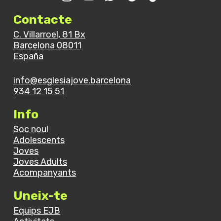
Contacte
C. Villarroel, 81 Bx
Barcelona 08011
España
info@esglesiajove.barcelona
934 12 15 51
Info
Soc nou!
Adolescents
Joves
Joves Adults
Acompanyants
Uneix-te
Equips EJB