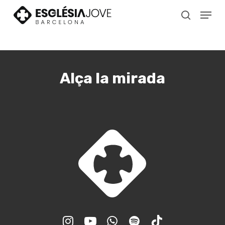
Skip
Menu
to
search
main
content
Alça la mirada