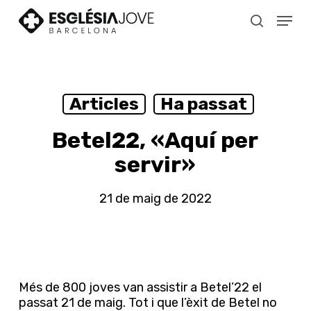
Skip
Menu
to
search
main
content
Articles
Ha passat
Betel22, «Aquí per
servir»
21 de maig de 2022
Més de 800 joves van assistir a Betel’22 el
passat 21 de maig. Tot i que l’èxit de Betel no