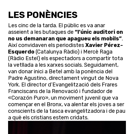
LES PONÈNCIES
Les cinc de la tarda. El públic es va anar
asseient a les butaques de
“l’únic auditori on
no us demanaran que apagueu els mobils”
.
Així convidaven els periodistes
Xavier Pérez-
Esquerdo
(Catalunya Ràdio) i Mercè Raga
(Ràdio Estel) els espectadors a compartir tota
la vetllada a les xarxes socials. Seguidament,
van donar inici a Betel amb la ponència del
Padre Agustino, directament vingut de Nova
York. El director d’Evangelització dels Frares
Franciscans de la Renovació i fundador de
«Corazón Puro», un moviment juvenil que va
començar en el Bronx, va alentar els joves a ser
conscients de la tasca evangelitzadora i de pau
a què els cristians estem cridats.