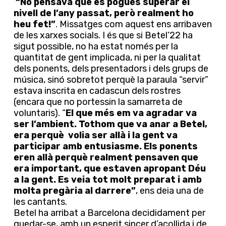
“No pensava que es pogués superar el
nivell de l’any passat, però realment ho
heu fet!”
. Missatges com aquest ens arribaven
de les xarxes socials. I és que si Betel’22 ha
sigut possible, no ha estat només per la
quantitat de gent implicada, ni per la qualitat
dels ponents, dels presentadors i dels grups de
música, sinó sobretot perquè la paraula “servir”
estava inscrita en cadascun dels rostres
(encara que no portessin la samarreta de
voluntaris). “
El que més em va agradar va
ser l’ambient. Tothom que va anar a Betel,
era perquè volia ser allà i la gent va
participar amb entusiasme. Els ponents
eren allà perquè realment pensaven que
era important, que estaven apropant Déu
a la gent. Es veia tot molt preparat i amb
molta pregària al darrere”
, ens deia una de
les cantants.
Betel ha arribat a Barcelona decididament per
quedar-se, amb un esperit sincer d’acollida i de