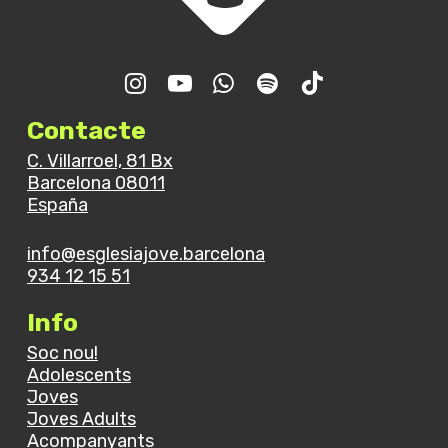
Contacte
C. Villarroel, 81 Bx
Barcelona 08011
España
info@esglesiajove.barcelona
934 12 15 51
Info
Soc nou!
Adolescents
Joves
Joves Adults
Acompanyants