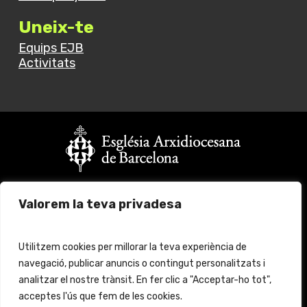
Uneix-te
Equips EJB
Activitats
Vols fer un donatiu?
Valorem la teva privadesa
Fes click
aquí
per més informació
© 2024 Església Jove Barcelona. All rights reserved.
Utilitzem cookies per millorar la teva experiència de
navegació, publicar anuncis o contingut personalitzats i
Avís legal
Protecció de Dades
analitzar el nostre trànsit. En fer clic a "Acceptar-ho tot",
acceptes l'ús que fem de les cookies.