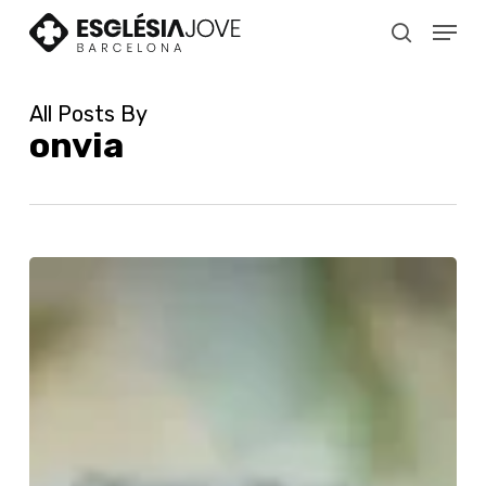
Skip
Menu
to
search
main
content
All Posts By
onvia
GUARDONS
ALTER
CHRISTUS