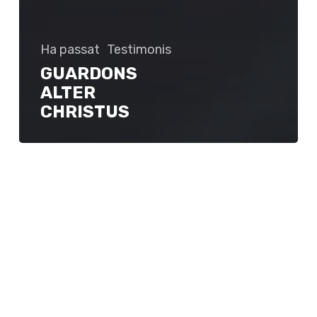
Ha passat
Testimonis
GUARDONS
ALTER
CHRISTUS
Novembre,
mes
de
les
vocacions