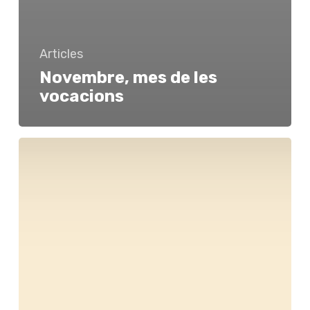
Articles
Novembre, mes de les
vocacions
L’Arxidiòcesi
de
Barcelona
impulsa
«SORTIM!»