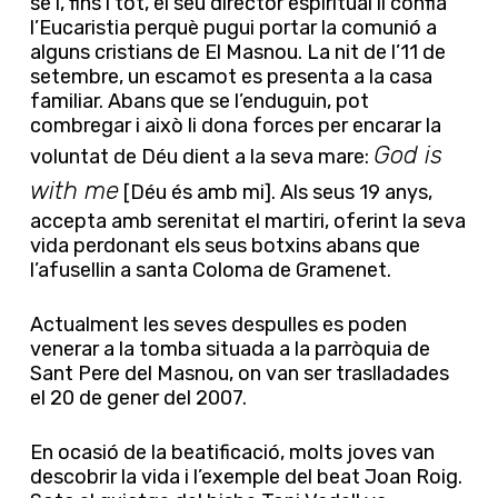
se i, fins i tot, el seu director espiritual li confia
l’Eucaristia perquè pugui portar la comunió a
alguns cristians de El Masnou. La nit de l’11 de
setembre, un escamot es presenta a la casa
familiar. Abans que se l’enduguin, pot
combregar i això li dona forces per encarar la
God is
voluntat de Déu dient a la seva mare:
with me
[Déu és amb mi]. Als seus 19 anys,
accepta amb serenitat el martiri, oferint la seva
vida perdonant els seus botxins abans que
l’afusellin a santa Coloma de Gramenet.
Actualment les seves despulles es poden
venerar a la tomba situada a la parròquia de
Sant Pere del Masnou, on van ser traslladades
el 20 de gener del 2007.
En ocasió de la beatificació, molts joves van
descobrir la vida i l’exemple del beat Joan Roig.