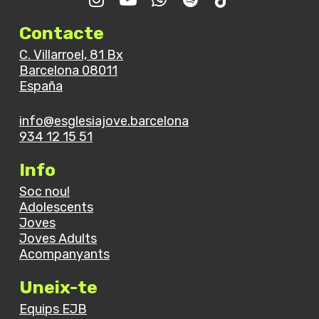
Contacte
C. Villarroel, 81 Bx
Barcelona 08011
España
info@esglesiajove.barcelona
934 12 15 51
Info
Soc nou!
Adolescents
Joves
Joves Adults
Acompanyants
Uneix-te
Equips EJB