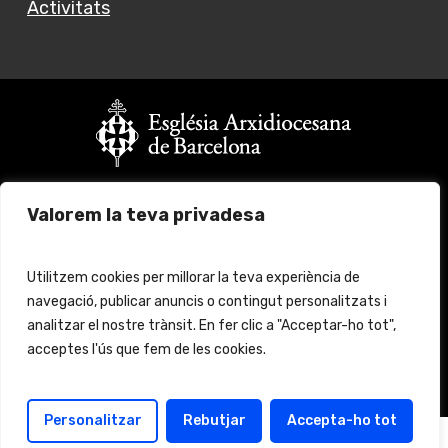
Activitats
Vols fer un donatiu?
Valorem la teva privadesa
Fes click
aquí
per més informació
© 2024 Església Jove Barcelona. All rights reserved.
Utilitzem cookies per millorar la teva experiència de
navegació, publicar anuncis o contingut personalitzats i
Avís legal
Protecció de Dades
analitzar el nostre trànsit. En fer clic a "Acceptar-ho tot",
acceptes l'ús que fem de les cookies.
Política de cookies
Política de protección
Personalitzar
Rebutjar
Accepta-ho tot
Català
Español
(
Spanish
)