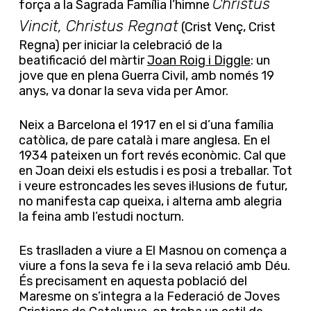
Christus
força a la Sagrada Família l’himne
Vincit, Christus Regnat
(Crist Venç, Crist
Regna) per iniciar la celebració de la
beatificació del màrtir
Joan Roig i Diggle
: un
jove que en plena Guerra Civil, amb només 19
anys, va donar la seva vida per Amor.
Neix a Barcelona el 1917 en el si d’una família
catòlica, de pare català i mare anglesa. En el
1934 pateixen un fort revés econòmic. Cal que
en Joan deixi els estudis i es posi a treballar. Tot
i veure estroncades les seves il·lusions de futur,
no manifesta cap queixa, i alterna amb alegria
la feina amb l’estudi nocturn.
Es traslladen a viure a El Masnou on comença a
viure a fons la seva fe i la seva relació amb Déu.
És precisament en aquesta població del
Maresme on s’integra a la Federació de Joves