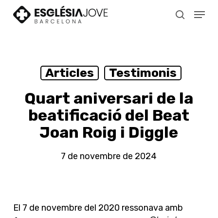
Skip
Menu
to
search
main
content
Articles
Testimonis
Quart aniversari de la
beatificació del Beat
Joan Roig i Diggle
7 de novembre de 2024
El 7 de novembre del 2020 ressonava amb