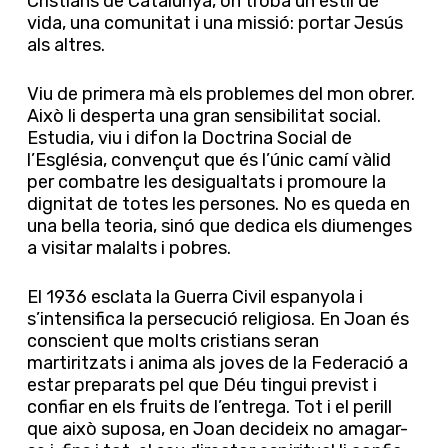
Cristians de Catalunya, on troba un estil de
vida, una comunitat i una missió: portar Jesús
als altres.
Viu de primera mà els problemes del mon obrer.
Això li desperta una gran sensibilitat social.
Estudia, viu i difon la Doctrina Social de
l’Església, convençut que és l’únic camí vàlid
per combatre les desigualtats i promoure la
dignitat de totes les persones. No es queda en
una bella teoria, sinó que dedica els diumenges
a visitar malalts i pobres.
El 1936 esclata la Guerra Civil espanyola i
s’intensifica la persecució religiosa. En Joan és
conscient que molts cristians seran
martiritzats i anima als joves de la Federació a
estar preparats pel que Déu tingui previst i
confiar en els fruits de l’entrega. Tot i el perill
que això suposa, en Joan decideix no amagar-