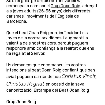
Sota el guiatge del bisbe Toni Vadell va
començar a caminar el
Grup Joan Roig
, adreçat
als joves adults (25-35 anys) dels diferents
carismes i moviments de l’Església de
Barcelona.
Que el beat Joan Roig continuï cuidant els
joves de la nostra arxidiòcesi i augmenti la
valentia dels nostres cors, perquè puguem
respondre amb confiança a la realitat que ens
ha regalat el Senyor.
Us demanem que encomaneu les vostres
intencions al beat Joan Roig confiant que ben
Christus Vincit,
aviat puguem cantar de nou
Christus Regnat
en ocasió de la seva
canonització.
Estampa del Beat Joan Roig
Grup Joan Roig