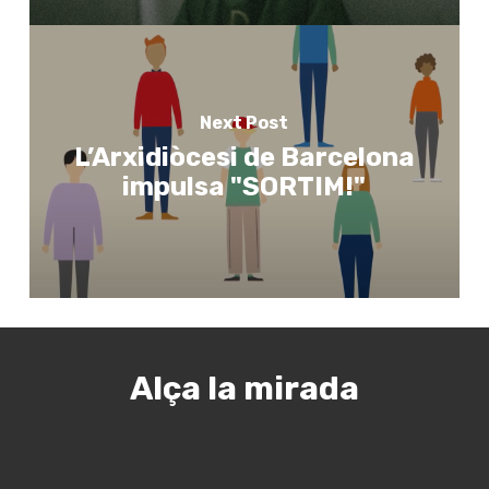
Next Post
L’Arxidiòcesi de Barcelona
impulsa "SORTIM!"
Alça la mirada