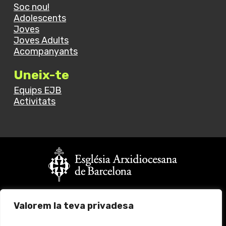
Soc nou!
Adolescents
Joves
Joves Adults
Acompanyants
Uneix-te
Equips EJB
Activitats
Vols fer un donatiu?
Valorem la teva privadesa
Fes click
aquí
per més informació