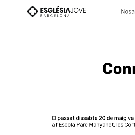
Skip
to
Nosa
main
content
Con
El passat dissabte 20 de maig va 
a l’Escola Pare Manyanet, les Cort