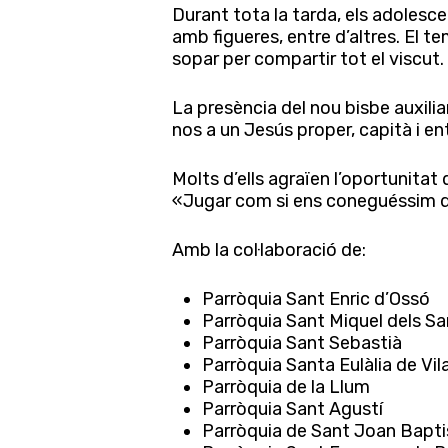
Durant tota la tarda, els adolesc
amb figueres, entre d’altres. El 
sopar per compartir tot el viscut.
La presència del nou bisbe auxilia
nos a un Jesús proper, capità i en
Molts d’ells agraïen l’oportunita
«Jugar com si ens coneguéssim de 
Amb la col·laboració de:
Parròquia Sant Enric d’Ossó
Parròquia Sant Miquel dels Sa
Parròquia Sant Sebastià
Parròquia Santa Eulàlia de Vil
Parròquia de la Llum
Premeu Intro per cercar o ESC per tancar
Parròquia Sant Agustí
Parròquia de Sant Joan Baptis