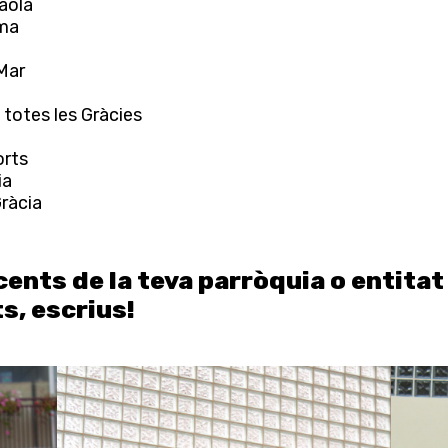
aola
oma
Mar
 totes les Gràcies
orts
ia
ràcia
cents de la teva parròquia o entita
s, escrius!