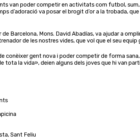
ents van poder competir en activitats com futbol, sum, 
temps d’adoració va posar el brogit d’or a la trobada, q
r de Barcelona, Mons. David Abadías, va ajudar a omplir
trenador de les nostres vides, que vol que el seu equip 
t de conèixer gent nova i poder competir de forma sana,
tota la vida», deien alguns dels joves que hi van parti
nts
apicina
ta, Sant Feliu