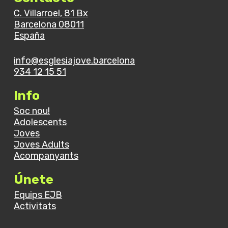
C. Villarroel, 81 Bx
Barcelona 08011
España
info@esglesiajove.barcelona
934 12 15 51
Info
Soc nou!
Adolescents
Joves
Joves Adults
Acompanyants
Únete
Equips EJB
Activitats