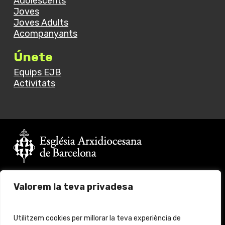
Adolescents
Joves
Joves Adults
Acompanyants
Únete
Equips EJB
Activitats
Vols fer un donatiu?
Valorem la teva privadesa
Fes click
aquí
per més informació
© 2024 Església Jove Barcelona. All rights reserved.
Utilitzem cookies per millorar la teva experiència de