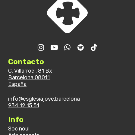
Contacto
C. Villarroel, 81 Bx
Barcelona 08011
España
info@esglesiajove.barcelona
934 12 15 51
Info
Soc nou!