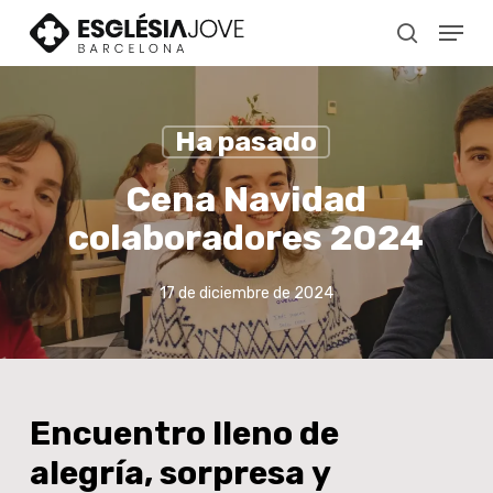
Skip
Menu
to
search
main
content
Ha pasado
Cena Navidad
colaboradores 2024
17 de diciembre de 2024
Encuentro
lleno
de
alegría,
sorpresa
y