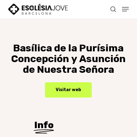
Skip
Menu
to
search
main
content
Basílica
de
la
Purísima
Concepción
y
Asunción
de
Nuestra
Señora
Visitar web
Info