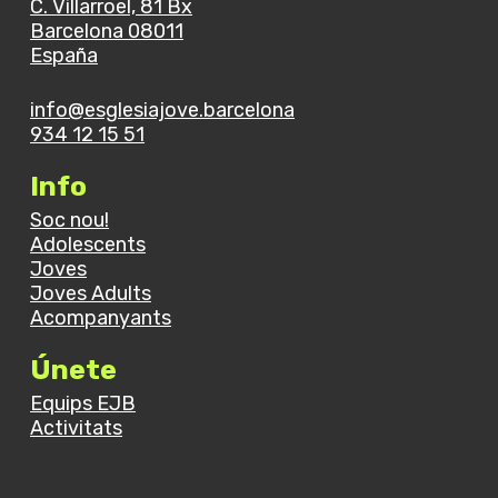
C. Villarroel, 81 Bx
Barcelona 08011
España
info@esglesiajove.barcelona
934 12 15 51
Info
Soc nou!
Adolescents
Joves
Joves Adults
Acompanyants
Únete
Equips EJB
Activitats