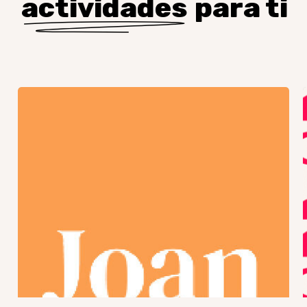
actividades
para ti
Encuentro
GJR
–
Final
de
curso