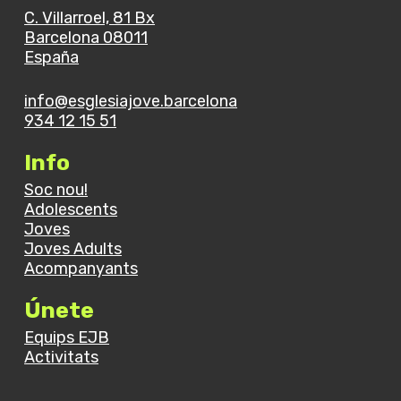
C. Villarroel, 81 Bx
Barcelona 08011
España
info@esglesiajove.barcelona
934 12 15 51
Info
Soc nou!
Adolescents
Joves
Joves Adults
Acompanyants
Únete
Equips EJB
Activitats