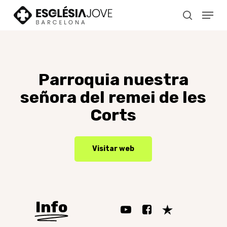
Skip
Menu
to
search
main
content
Parroquia
nuestra
señora
del
remei
de
les
Corts
Visitar web
Info