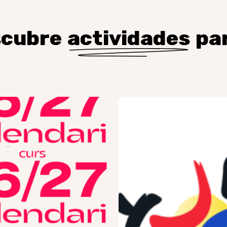
scubre
actividades
par
rio
JMJ
Corea
2027