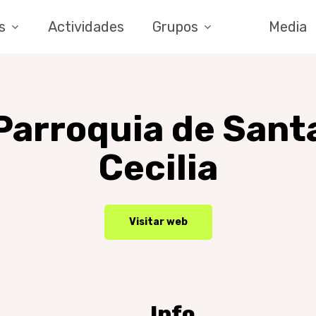
s
Actividades
Grupos
Media
Parroquia
de
Sant
Cecilia
Visitar web
ar
Info