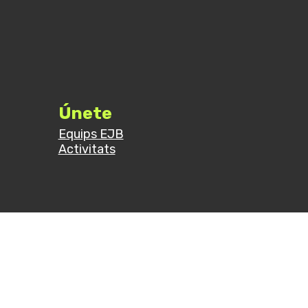
Únete
Equips EJB
Activitats
© 2024 Església Jove Barcelona. All rights reserved.