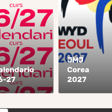
JMJ
alendario
Corea
6-27
2027