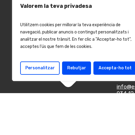
Valorem la teva privadesa
Utilitzem cookies per millorar la teva experiència de
navegació, publicar anuncis o contingut personalitzats i
analitzar el nostre trànsit. En fer clic a "Acceptar-ho tot",
acceptes l'ús que fem de les cookies.
Cont
C. Villa
Barcel
Personalitzar
Rebutjar
Accepta-ho tot
Españ
info@e
934 12 