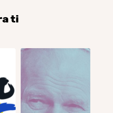
a ti
Peregrinaje
a
Częstochowa
GJR
2026