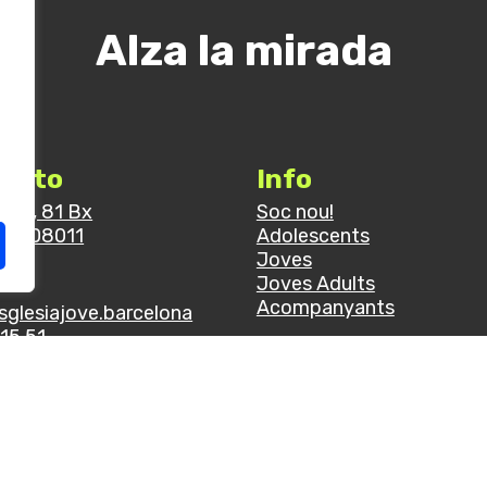
Alza la mirada
acto
Info
rroel, 81 Bx
Soc nou!
ona 08011
Adolescents
a
Joves
Joves Adults
Acompanyants
sglesiajove.barcelona
15 51