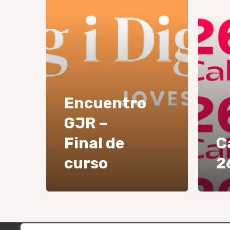
Encuentro
GJR –
Final de
C
curso
2