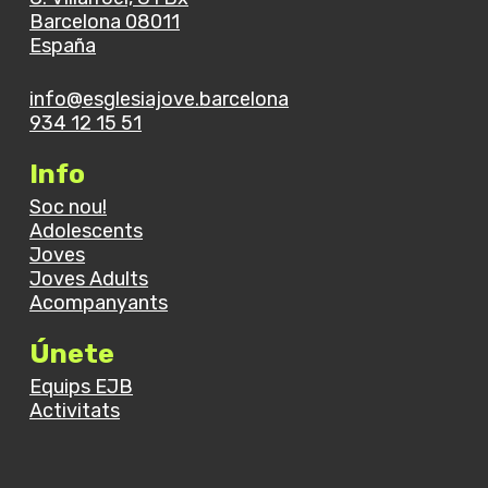
Barcelona 08011
España
info@esglesiajove.barcelona
934 12 15 51
Info
Soc nou!
Adolescents
Joves
Joves Adults
Acompanyants
Únete
Equips EJB
Activitats