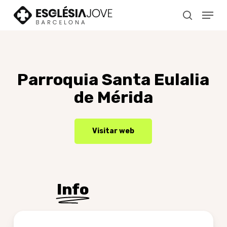
Skip
Menu
to
search
main
content
Parroquia
Santa
Eulalia
de
Mérida
Visitar web
Info