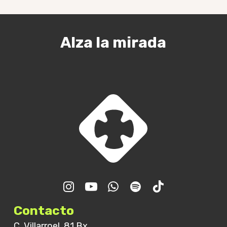
Alza la mirada
Encuentro GJR – Final de
curso
Contacto
C. Villarroel, 81 Bx