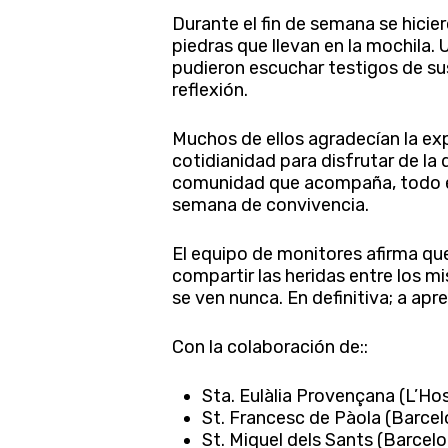
Durante el fin de semana se hicie
piedras que llevan en la mochila. 
pudieron escuchar testigos de su
reflexión.
Muchos de ellos agradecían la exp
cotidianidad para disfrutar de la
comunidad que acompaña, todo es 
semana de convivencia.
El equipo de monitores afirma qu
compartir las heridas entre los m
se ven nunca. En definitiva; a apr
Con la colaboración de::
Sta. Eulàlia Provençana (L’Ho
Presione enter para buscar o ESC para cerr
St. Francesc de Pàola (Barcel
St. Miquel dels Sants (Barcel