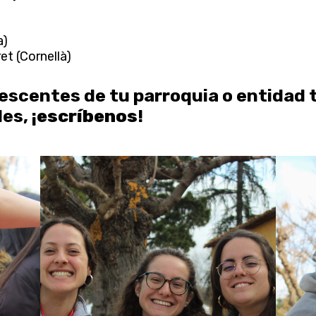
a)
et (Cornellà)
lescentes de tu parroquia o entidad
es, ¡
escríbenos
!