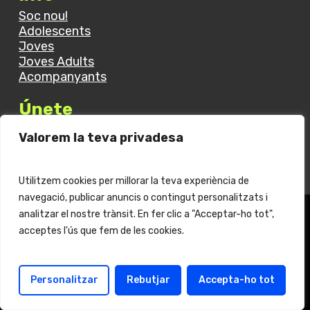
Soc nou!
Adolescents
Joves
Joves Adults
Acompanyants
Únete
Equips EJB
Valorem la teva privadesa
Activitats
Utilitzem cookies per millorar la teva experiència de
navegació, publicar anuncis o contingut personalitzats i
analitzar el nostre trànsit. En fer clic a "Acceptar-ho tot",
acceptes l'ús que fem de les cookies.
Vols fer un donatiu?
Personalitzar
Rebutjar
Accepta-ho tot
Fes click
aquí
per més informació