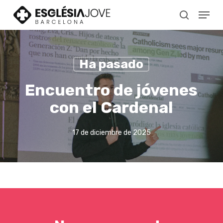
Skip
Menu
to
search
main
content
Ha pasado
Encuentro de jóvenes
con el Cardenal
17 de diciembre de 2025