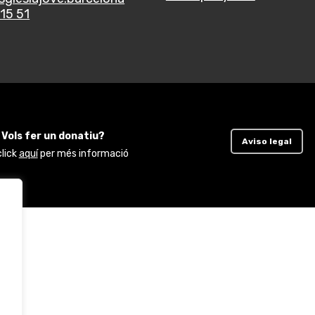
15 51
Vols fer un donatiu?
Aviso legal
click
aquí
per més informació