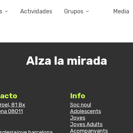
s
Actividades
Grupos
Media
Alza la mirada
ar
acto
Info
rroel, 81 Bx
Soc nou!
ona 08011
Adolescents
a
Joves
Joves Adults
Acompanyants
sglesiajove.barcelona