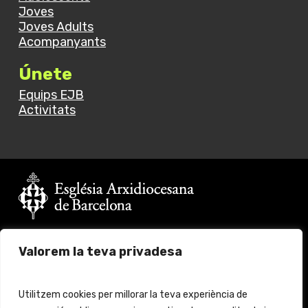
Joves
Joves Adults
Acompanyants
Únete
Equips EJB
Activitats
Vols fer un donatiu?
Valorem la teva privadesa
Fes click
aquí
per més informació
© 2024 Església Jove Barcelona. All rights reserved.
Utilitzem cookies per millorar la teva experiència de