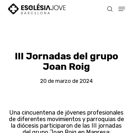
Skip
Menu
to
search
main
content
III Jornadas del grupo
Joan Roig
20 de marzo de 2024
Una cincuentena de jóvenes profesionales
de diferentes movimientos y parroquias de
la diócesis participaron de las III jornadas
del grupo Joan Roig en Manresa: