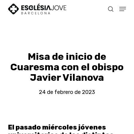
Skip
Menu
to
search
main
content
Misa de inicio de
Cuaresma con el obispo
Javier Vilanova
24 de febrero de 2023
El pasado miércoles jóvenes