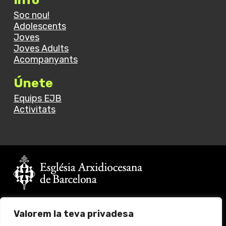
Soc nou!
Adolescents
Joves
Joves Adults
Acompanyants
Únete
Equips EJB
Activitats
Vols fer un donatiu?
Valorem la teva privadesa
Fes click
aquí
per més informació