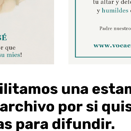
ilitamos
una
esta
archivo
por
si
qui
as
para
difundir.