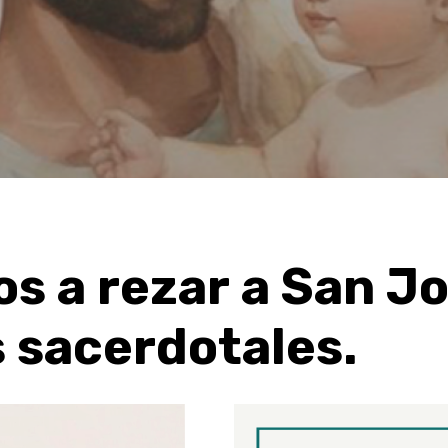
ar
os
a
rezar
a
San
Jo
s
sacerdotales.