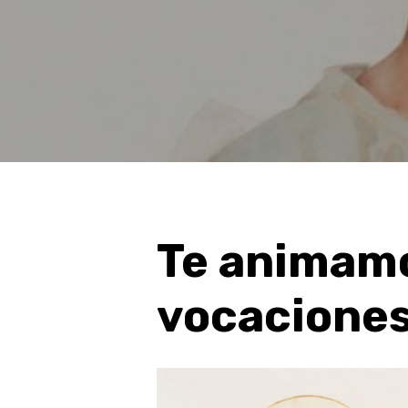
Presione enter para buscar o ESC para cerr
Te
animam
vocacione