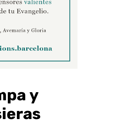
mpa
y
sieras