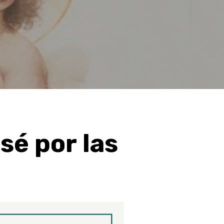
sé
por
las