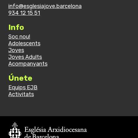
info@esglesiajove.barcelona
934 12 15 51
Info
Soc nou!
Adolescents
Joves
Joves Adults
Acompanyants
Únete
Equips EJB
Activitats