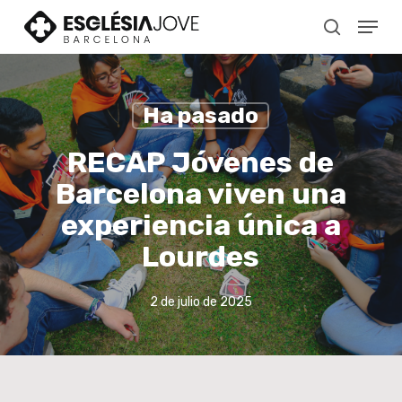
Skip
Menu
to
search
main
content
Ha pasado
RECAP Jóvenes de
Barcelona viven una
experiencia única a
Lourdes
2 de julio de 2025