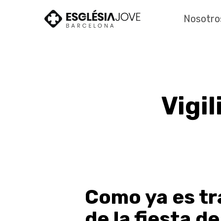
Skip
to
Nosotro
main
content
Vigi
Como ya es tra
de la fiesta 