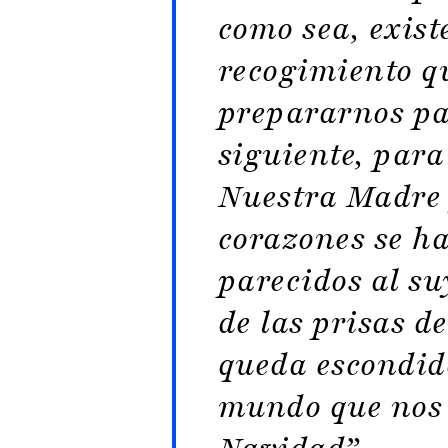
como sea, exist
recogimiento q
prepararnos par
siguiente, par
Nuestra Madre 
corazones se h
parecidos al s
de las prisas d
queda escondido
mundo que nos