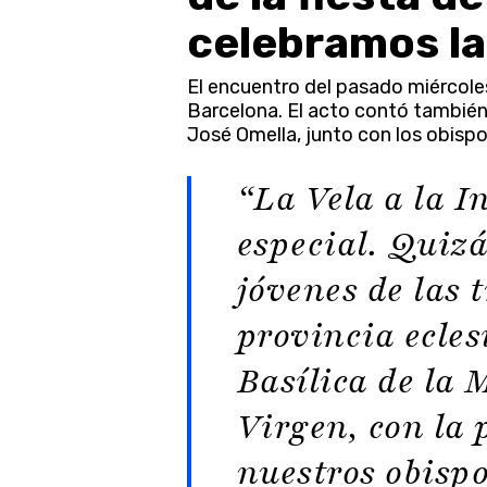
celebramos la 
El encuentro del pasado miércoles 
Barcelona. El acto contó también 
José Omella, junto con los obispos
“La Vela a la 
especial. Quiz
jóvenes de las t
provincia ecles
Basílica de la M
Virgen, con la 
Presione enter para buscar o ESC para cerr
nuestros obisp