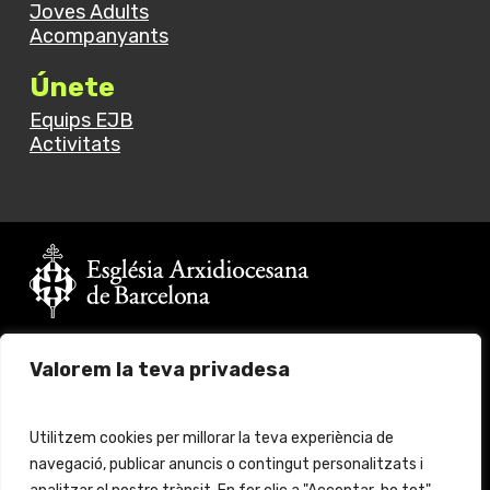
Joves Adults
Acompanyants
Únete
Equips EJB
Activitats
Vols fer un donatiu?
Valorem la teva privadesa
Fes click
aquí
per més informació
© 2024 Església Jove Barcelona. All rights reserved.
Utilitzem cookies per millorar la teva experiència de
navegació, publicar anuncis o contingut personalitzats i
Aviso legal
Protección de Datos