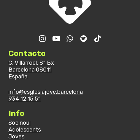
Contacto
C. Villarroel, 81 Bx
Barcelona 08011
España
info@esglesiajove.barcelona
934 12 15 51
Info
Soc nou!
Adolescents
Joves