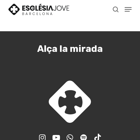
Skip
Menu
to
search
main
content
Alça la mirada