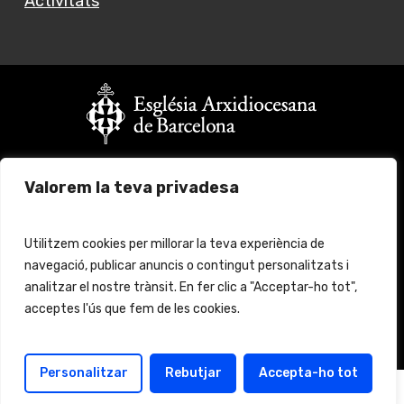
Activitats
Vols fer un donatiu?
Valorem la teva privadesa
Fes click
aquí
per més informació
© 2024 Església Jove Barcelona. All rights reserved.
Utilitzem cookies per millorar la teva experiència de
navegació, publicar anuncis o contingut personalitzats i
Avís legal
Protecció de Dades
analitzar el nostre trànsit. En fer clic a "Acceptar-ho tot",
acceptes l'ús que fem de les cookies.
Política de cookies
Política de protección
Personalitzar
Rebutjar
Accepta-ho tot
Català
Español
(
Spanish
)