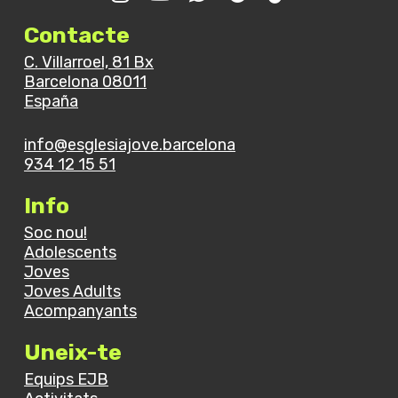
Contacte
C. Villarroel, 81 Bx
Barcelona 08011
España
info@esglesiajove.barcelona
934 12 15 51
Info
Soc nou!
Adolescents
Joves
Joves Adults
Acompanyants
Uneix-te
Equips EJB