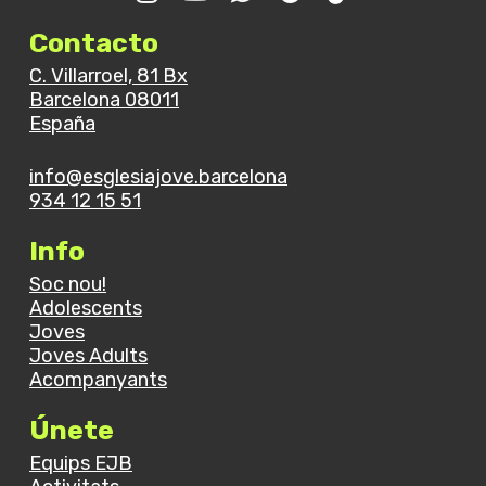
Contacto
C. Villarroel, 81 Bx
Barcelona 08011
España
info@esglesiajove.barcelona
934 12 15 51
Info
Soc nou!
Adolescents
Joves
Joves Adults
Acompanyants
Únete
Equips EJB