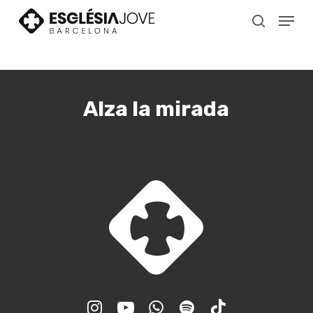
Skip
Menu
to
search
main
content
Alza la mirada