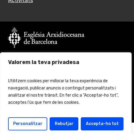
Activitats
Vols fer un donatiu?
Valorem la teva privadesa
Fes click
aquí
per més informació
© 2024 Església Jove Barcelona. All rights reserved.
Utilitzem cookies per millorar la teva experiència de
navegació, publicar anuncis o contingut personalitzats i
Aviso legal
Protección de Datos
analitzar el nostre trànsit. En fer clic a "Acceptar-ho tot",
acceptes l'ús que fem de les cookies.
Política de cookies
Política de protección
Personalitzar
Rebutjar
Accepta-ho tot
Català
(
Catalán
)
Español