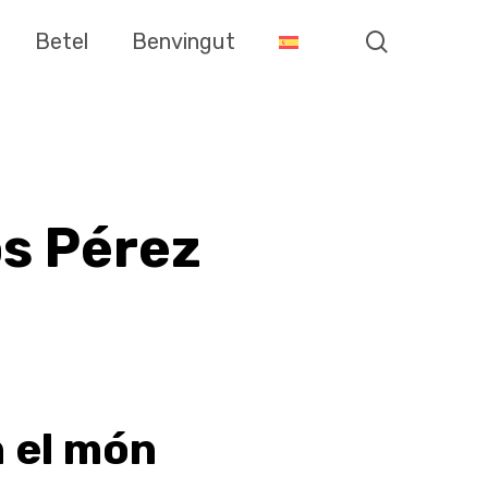
search
Betel
Benvingut
os Pérez
n el món