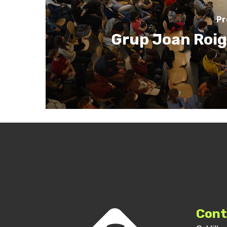
Pr
Grup Joan Roig.
Cont