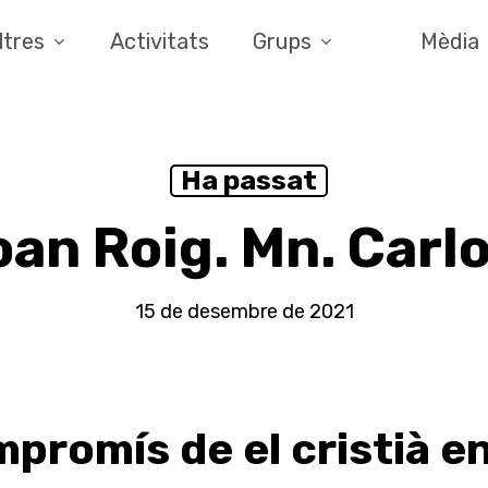
ltres
Activitats
Grups
Mèdia
Ha passat
an Roig. Mn. Carl
15 de desembre de 2021
mpromís de el cristià e