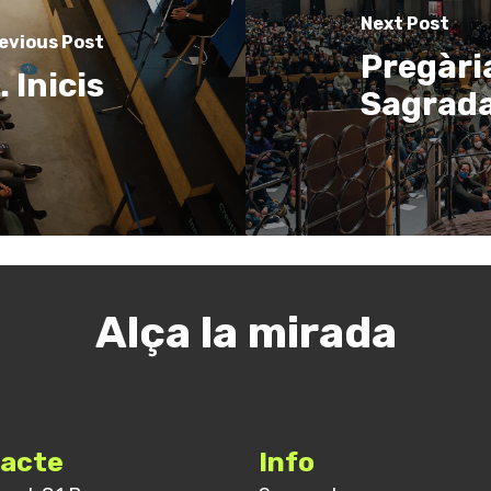
Next Post
evious Post
Pregària
 Inicis
Sagrada
Alça la mirada
acte
Info