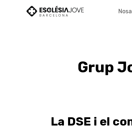
Skip
to
Nosa
main
content
Grup Jo
La DSE i el co