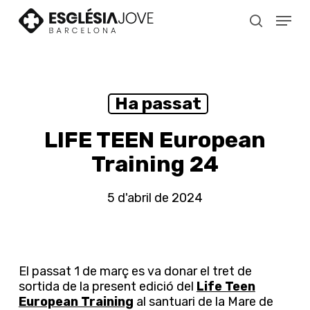
Skip
Menu
to
search
main
content
Ha passat
LIFE TEEN European
Training 24
5 d'abril de 2024
El passat 1 de març es va donar el tret de
sortida de la present edició del
Life Teen
European Training
al santuari de la Mare de