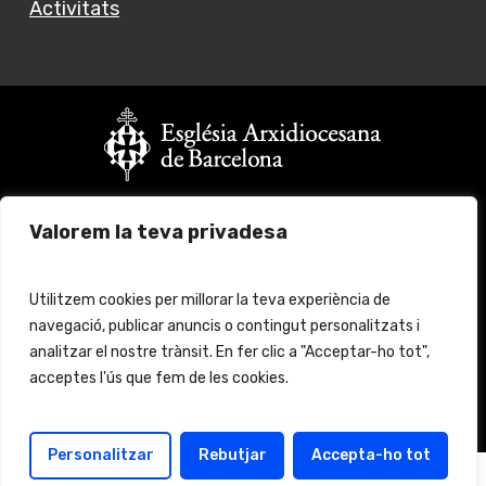
Activitats
Vols fer un donatiu?
Valorem la teva privadesa
Fes click
aquí
per més informació
© 2024 Església Jove Barcelona. All rights reserved.
Utilitzem cookies per millorar la teva experiència de
navegació, publicar anuncis o contingut personalitzats i
analitzar el nostre trànsit. En fer clic a "Acceptar-ho tot",
Avís legal
Protecció de Dades
acceptes l'ús que fem de les cookies.
Política de cookies
Política de protección
Personalitzar
Rebutjar
Accepta-ho tot
Català
Español
(
Spanish
)