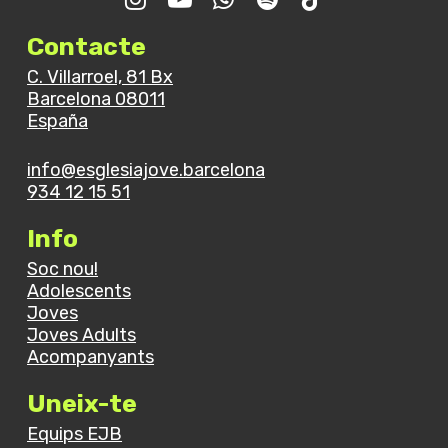
Contacte
C. Villarroel, 81 Bx
Barcelona 08011
España
info@esglesiajove.barcelona
934 12 15 51
Info
Soc nou!
Adolescents
Joves
Joves Adults
Acompanyants
Uneix-te
Equips EJB