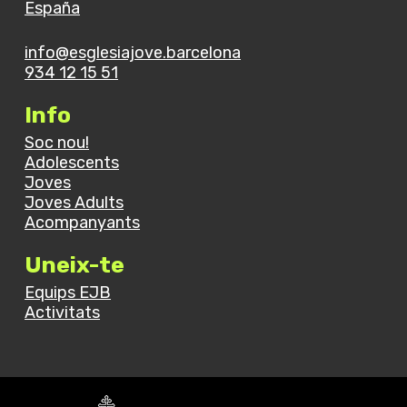
España
info@esglesiajove.barcelona
934 12 15 51
Info
Soc nou!
Adolescents
Joves
Joves Adults
Acompanyants
Uneix-te
Equips EJB
Activitats