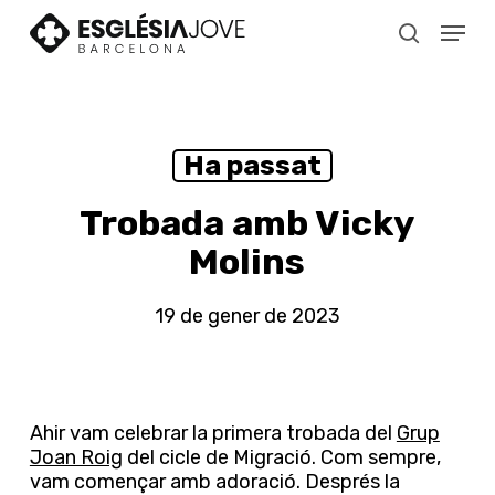
Skip
Menu
to
search
main
content
Ha passat
Trobada amb Vicky
Molins
19 de gener de 2023
Ahir vam celebrar la primera trobada del
Grup
Joan Roig
del cicle de Migració. Com sempre,
vam començar amb adoració. Després la