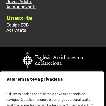
Joves Adults
Acompanyants
Uneix-te
Equips EJB
Activitats
Vols fer un donatiu?
Valorem la teva privadesa
Fes click
aquí
per més informació
© 2024 Església Jove Barcelona. All rights reserved.
Utilitzem cookies per millorar la teva experiència de
navegació, publicar anuncis o contingut personalitzats i
Avís legal
Protecció de Dades
analitzar el nostre trànsit. En fer clic a "Acceptar-ho tot",