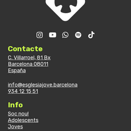
Contacte
C. Villarroel, 81 Bx
Barcelona 08011
España
info@esglesiajove.barcelona
934 12 15 51
Info
Soc nou!
Adolescents
Joves