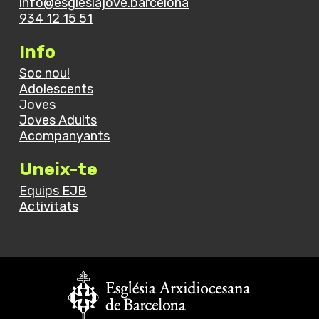
info@esglesiajove.barcelona
934 12 15 51
Info
Soc nou!
Adolescents
Joves
Joves Adults
Acompanyants
Uneix-te
Equips EJB
Activitats