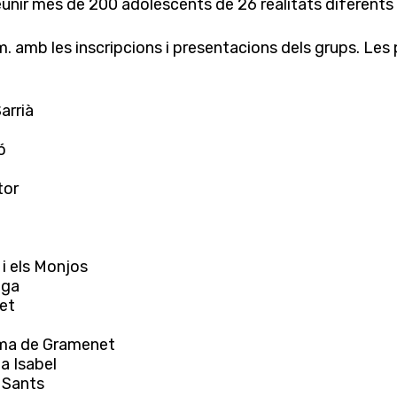
unir més de 200 adolescents de 26 realitats diferents
 amb les inscripcions i presentacions dels grups. Les 
arrià
ó
tor
i els Monjos
aga
ret
oma de Gramenet
ta Isabel
 Sants