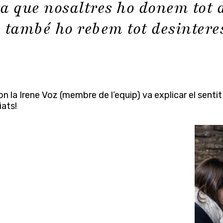
ra que nosaltres ho donem tot
, també ho rebem tot desinte
, on la Irene Voz (membre de l’equip) va explicar el sen
iats!