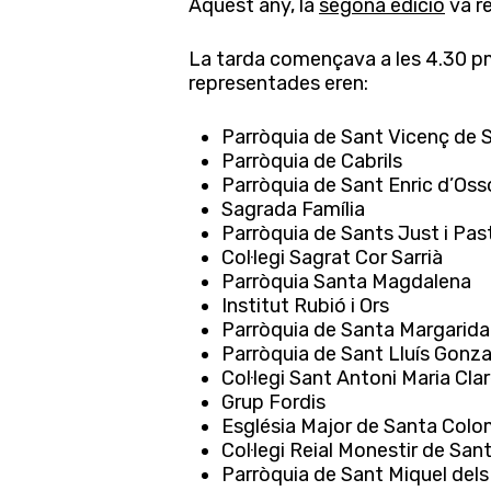
Aquest any, la
segona edició
va re
La tarda començava a les 4.30 pm.
representades eren:
Parròquia de Sant Vicenç de S
Parròquia de Cabrils
Parròquia de Sant Enric d’Oss
Sagrada Família
Parròquia de Sants Just i Pas
Col·legi Sagrat Cor Sarrià
Parròquia Santa Magdalena
Institut Rubió i Ors
Parròquia de Santa Margarida 
Parròquia de Sant Lluís Gonz
Col·legi Sant Antoni Maria Cla
Grup Fordis
Església Major de Santa Col
Premeu Intro per cercar o ESC per tancar
Col·legi Reial Monestir de San
Parròquia de Sant Miquel dels