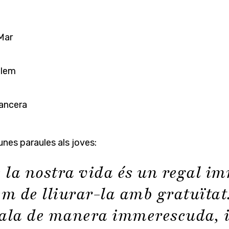
Mar
tlem
jancera
unes paraules als joves:
 la nostra vida és un regal im
em de lliurar-la amb gratuïtat
gala de manera immerescuda, i