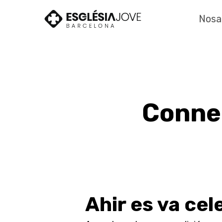
Skip
to
Nosa
main
content
Connec
Ahir es va ce