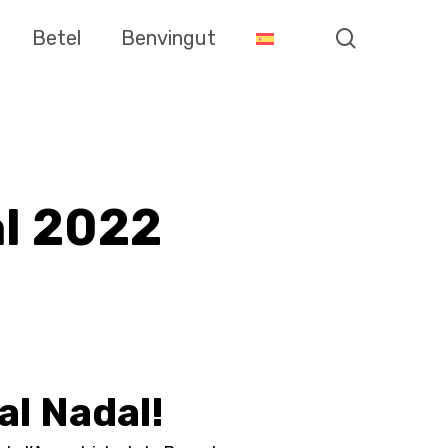
search
Betel
Benvingut
al 2022
al Nadal!