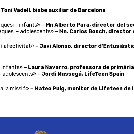
–
Toni Vadell, bisbe auxiliar de Barcelona
quesi – infants» –
Mn Alberto Para, director del s
equesi – adolescents» –
Mn. Carlos Bosch, director
i afectivitat» –
Javi Alonso, director d’Entusiàstic
– infants» –
Laura Navarro, professora de primària a
 – adolescents» –
Jordi Massegú, LifeTeen Spain
 a la missió» –
Mateo Puig, monitor de Lifeteen de l