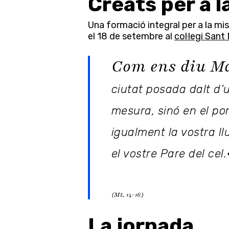
Creats per a l
Una formació integral per a la mi
el 18 de setembre al
col·legi Sant
Com ens diu 
ciutat posada dalt d’
mesura, sinó en el port
igualment la vostra ll
el vostre Pare del cel.
(Mt, 14-16)
Premeu Intro per cercar o ESC per tancar
La jornada