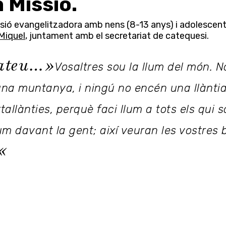
a Missió.
ssió evangelitzadora amb nens (8-13 anys) i adolescent
 Miquel
, juntament amb el secretariat de catequesi.
Mateu…»
Vosaltres sou la llum del món. 
una muntanya, i ningú no encén una llànti
allànties, perquè faci llum a tots els qui só
um davant la gent; així veuran les vostres 
«