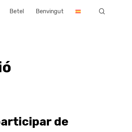
search
Betel
Benvingut
ió
articipar de