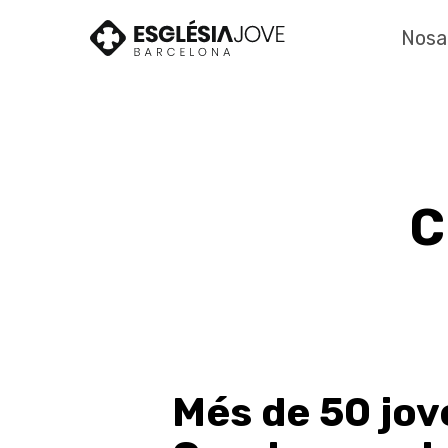
Skip
to
Nosa
main
content
C
Més de 50 jov